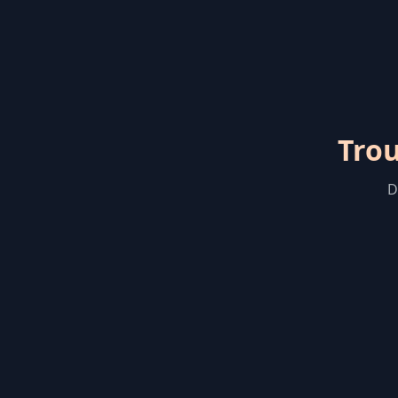
Trou
D