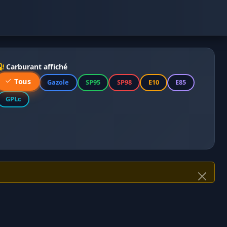
Carburant affiché
Tous
Gazole
SP95
SP98
E10
E85
GPLc