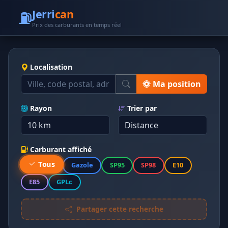
⛽
Jerri
can
Prix des carburants en temps réel
Localisation
Ma position
Rayon
Trier par
Carburant affiché
Tous
Gazole
SP95
SP98
E10
E85
GPLc
Partager cette recherche