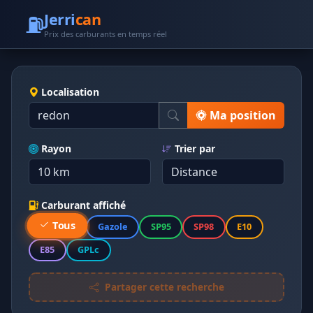
⛽
Jerri
can
Prix des carburants en temps réel
Localisation
Ma position
Rayon
Trier par
Carburant affiché
Tous
Gazole
SP95
SP98
E10
E85
GPLc
Partager cette recherche