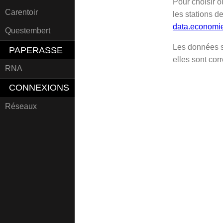
Pour choisir o
Carentoir
les stations d
data.economie
Questembert
Les données s
PAPERASSE
elles sont corr
RNA
CONNEXIONS
Réseaux