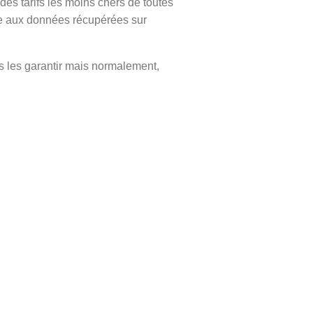
des tarifs les moins chers de toutes
e aux données récupérées sur
s les garantir mais normalement,