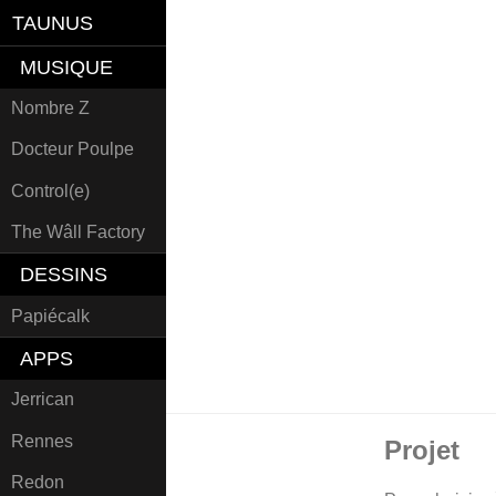
TAUNUS
MUSIQUE
Nombre Z
Docteur Poulpe
Control(e)
The Wâll Factory
DESSINS
Papiécalk
APPS
Jerrican
Rennes
Projet
Redon