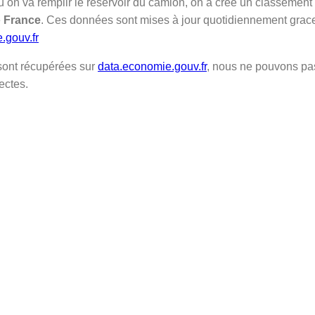
ù on va remplir le réservoir du camion, on a créé un classement 
e
France
. Ces données sont mises à jour quotidiennement grac
.gouv.fr
ont récupérées sur
data.economie.gouv.fr
, nous ne pouvons pa
ectes.